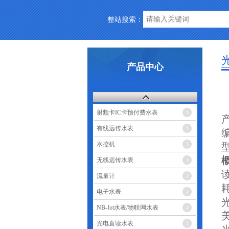
整站搜索：
产品中心
射频卡IC卡预付费水表
有线远传水表
编
水控机
型
无线远传水表
流量计
电子水表
NB-Iot水表/物联网水表
光电直读水表