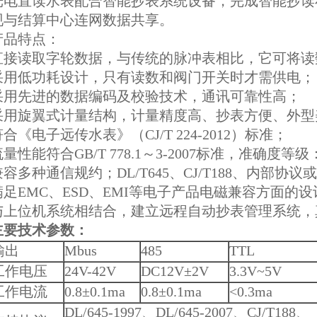
光电直读水表配合智能抄表系统设备，完成智能抄读
现与结算中心连网数据共享。
产品特点：
直接读取字轮数据，与传统的脉冲表相比，它可将读
采用低功耗设计，只有读数和阀门开关时才需供电；
采用先进的数据编码及校验技术，通讯可靠性高；
采用旋翼式计量结构，计量精度高、抄表方便、外型
符合《电子远传水表》（CJ/T 224-2012）标准；
量性能符合GB/T 778.1～3-2007标准，准确度等级
兼容多种通信规约；DL/T645、CJ/T188、内部协
满足EMC、ESD、EMI等电子产品电磁兼容方面的
与上位机系统相结合，建立远程自动抄表管理系统，
主要技术参数：
输出
Mbus
485
TTL
工作电压
24V-42V
DC12V±2V
3.3V~5V
工作电流
0.8±0.1ma
0.8±0.1ma
<0.3ma
DL/645-1997、DL/645-2007、CJ/T188、