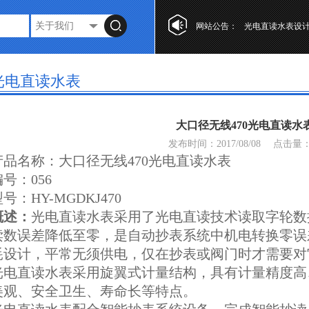
网站公告：
光电直读水表设
第十七届“工业自
复式水表的特点
光电直读水表
光电直读水表设
第十七届“工业自
大口径无线470光电直读水
复式水表的特点
发布时间：2017/08/08
点击量
产品名称：大口径无线470光电直读水表
号：056
号：HY-MGDKJ470
概述：
光电直读水表采用了光电直读技术读取字轮数
读数误差降低至零，是自动抄表系统中机电转换零误
耗设计，平常无须供电，仅在抄表或阀门时才需要对
光电直读水表采用旋翼式计量结构，具有计量精度高
美观、安全卫生、寿命长等特点。