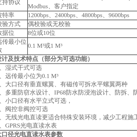
支持协议
Modbus、客户指定
波特率
1200bps、2400bps、4800bps、9600bps
校验方式
偶校验或无校验
数据位
8位或10位
远传最小位
0.1 M³或1 M³
数
设计及技术特点（部分为可选功能）
1、湿式干式可选
2、远传最小位为0.1 M³
3、大口径有垂直螺翼、有磁传可拆水平螺翼两种
4、多重防窃水设计、IP68防水防浸泡设计、防拆、
5、小口径有水平立式可选，
6、阀控非阀控可选
7、无线光电直读更适合特殊安装环境，减少工程施
8、GPRS光电直读水表
大口径光电直读水表参数