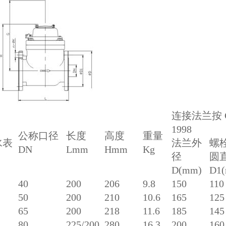
连接法兰按 GB/
1998
公称口径
长度
高度
重量
水表
法兰外
螺
DN
Lmm
Hmm
Kg
径
圆
D(mm)
D1
40
200
206
9.8
150
110
50
200
210
10.6
165
125
65
200
218
11.6
185
145
80
225/200
280
16.3
200
160