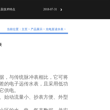
计及技术特点
2018-07-31
动化标准化”研讨会成
2018-06-01
及工作原理
2018-05-30
当前位置：
主页
>
产品展示
>
光电直读水表
>
计及技术特点
2018-07-31
动化标准化”研讨会成
2018-06-01
表
及工作原理
2018-05-30
：
据，与传统脉冲表相比，它可将
差的电子远传水表，且采用低功
它供电。
、始动流量小、抄表方便、外型