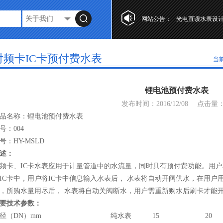
网站公告：
光电直读水表设
第十七届“工业自
复式水表的特点
射频卡IC卡预付费水表
当
光电直读水表设
第十七届“工业自
锂电池预付费水表
复式水表的特点
发布时间：2016/12/08
点击量
品名称：锂电池预付费水表
号：004
号：HY-MSLD
述：
频卡、IC卡水表应用于计量管道中的水流量，同时具有预付费功能。用
IC卡中，用户将IC卡中信息输入水表后， 水表将自动开阀供水，在用
，所购水量用尽后， 水表将自动关阀断水，用户需重新购水后刷卡才能
要技术参数：
径（DN）mm
纯水表
15
20