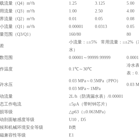
载流量（Q4）m³/h
1.25
3.125
5.00
用流量（Q3）m³/h
1.00
2.50
4.00
界流量（Q2）m³/h
0.01
0.05
0.08
小流量（Q1）m³/h
0.00001
0.0313
0.05
量范围（Q3/Q1）
160/80
80
小流量：≤±5% 常用流量：≤±2%（
差
水）
数范围
0.00001～99999.99999
0.000
冷水表
作温度
0.1℃～30℃
表：0.
0.03 MPa～0.5MPa（PPO）
许水压
0.03 
0.03 MPa～1MPa
动流量
2L/h（防滴漏水表）/0.00001
态工作电流
≤5μA（带时钟芯片）
损等级
△p63（≤0.063MPa）
动剖面敏感度等级
U10，D5
候和机械环境安全等级
B类
磁兼容性等级
E1