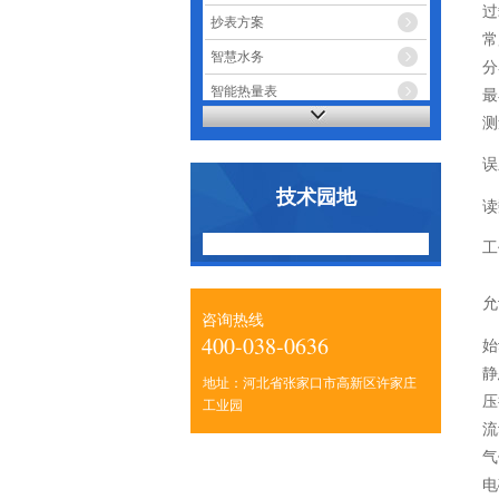
过
抄表方案
常
智慧水务
分
智能热量表
最
测
智能电表
误
技术园地
读
工
允
咨询热线
400-038-0636
始
静
地址：河北省张家口市高新区许家庄
压
工业园
流
气
电