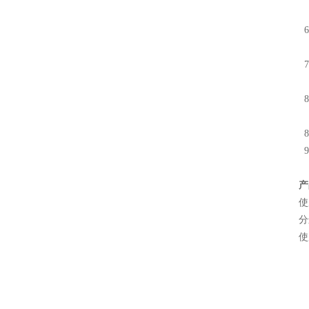
最
6
金
7
水
8
8
9
产
使
分
使