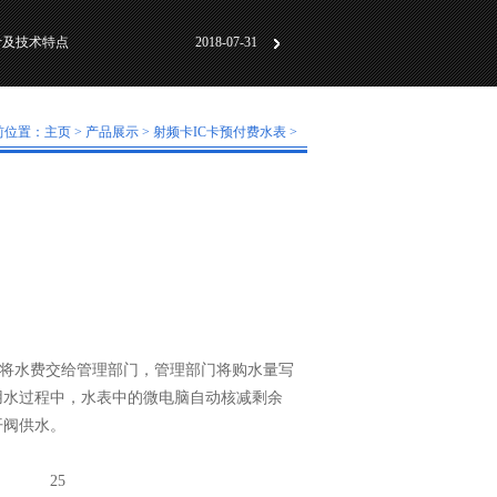
计及技术特点
2018-07-31
动化标准化”研讨会成
2018-06-01
及工作原理
2018-05-30
前位置：
主页
>
产品展示
>
射频卡IC卡预付费水表
>
计及技术特点
2018-07-31
动化标准化”研讨会成
2018-06-01
及工作原理
2018-05-30
：
户将水费交给管理部门，管理部门将购水量写
户用水过程中，水表中的微电脑自动核减剩余
开阀供水。
25