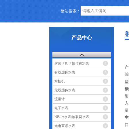
整站搜索：
产品中心
射频卡IC卡预付费水表
产
有线远传水表
编
水控机
型
概
无线远传水表
射
流量计
入
电子水表
量
NB-Iot水表/物联网水表
主
口
光电直读水表