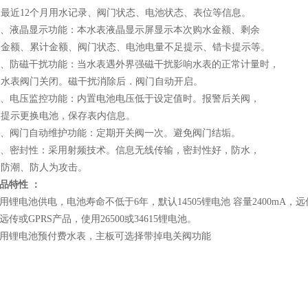
近12个月用水记录、阀门状态、电池状态、表位等信息。
、液晶显示功能：本水表液晶显示屏显示本次购水金额、剩余
额、累计金额、阀门状态、电池电量不足提示、错卡提示等。
、防磁干扰功能：当水表遇外界强磁干扰影响水表的正常计量时，
表阀门关闭。磁干扰消除后．阀门自动开启。
、电压监控功能：内置电池电压低于设定值时。报警后关阀，
提示更换电池，保存表内信息。
、阀门自动维护功能：定期开关阀一次。避免阀门结垢。
、密封性：采用射频技术。信息无线传输，密封性好，防水，
防潮、防人为攻击。
品特性
：
用锂电池供电，电池寿命不低于6年，默认14505锂电池 容量2400mA，远传
远传或GPRS产品，使用26500或34615锂电池。
用锂电池预付费水表，主板可选择带掉电关阀功能