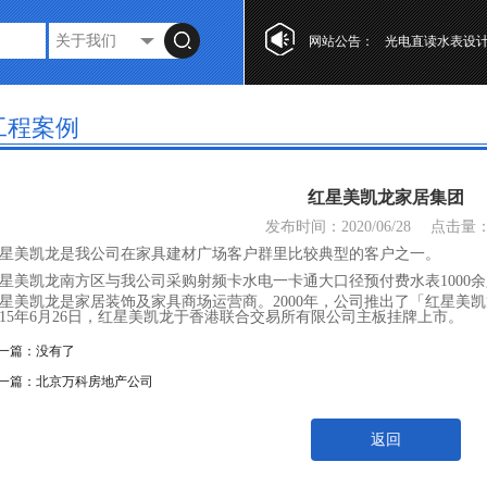
网站公告：
光电直读水表设
第十七届“工业自
复式水表的特点
工程案例
光电直读水表设
第十七届“工业自
红星美凯龙家居集团
复式水表的特点
发布时间：2020/06/28
点击量
星美凯龙是我公司在家具建材广场客户群里比较典型的客户之一。
星美凯龙南方区与我公司采购射频卡水电一卡通大口径预付费水表1000余
星美凯龙是家居装饰及家具商场运营商。2000年，公司推出了「红星美
015年6月26日，红星美凯龙于香港联合交易所有限公司主板挂牌上市。
一篇：没有了
一篇：
北京万科房地产公司
返回