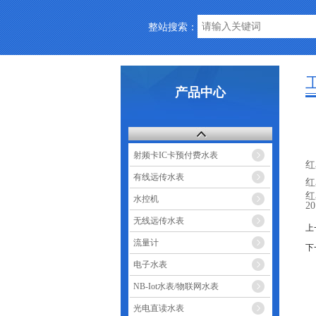
整站搜索：
产品中心
射频卡IC卡预付费水表
红
有线远传水表
红
红
水控机
2
无线远传水表
上
流量计
下
电子水表
NB-Iot水表/物联网水表
光电直读水表