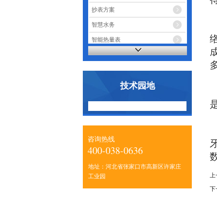
抄表方案
智慧水务
智能热量表
智能电表
技术园地
咨询热线
400-038-0636
地址：河北省张家口市高新区许家庄
上
工业园
下