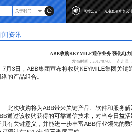
网站公告：
光电直读水表设
第十七届“工业自
复式水表的特点
新闻资讯
光电直读水表设
第十七届“工业自
ABB收购KEYMILE通信业务 强化电
复式水表的特点
发布时间：2017/07/08
点击量
7月3日，ABB集团宣布将收购KEYMILE集团关
网络的产品组合。
此次收购将为ABB带来关键产品、软件和服务解
ABB通过该收购获得的可靠通信技术，对当今日益
行具有关键意义，并能进一步丰富ABB行业领先的数字化解
交易预计在2017年第三季度完成。