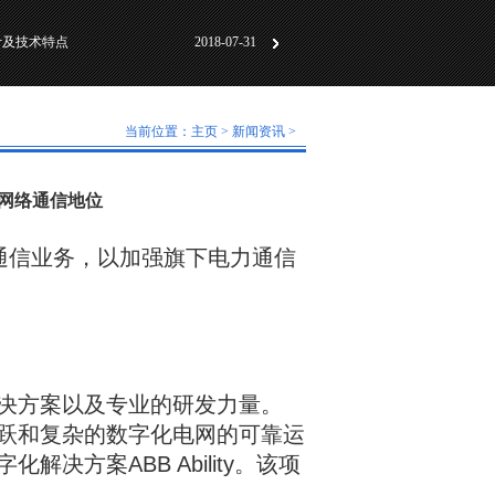
计及技术特点
2018-07-31
动化标准化”研讨会成
2018-06-01
及工作原理
2018-05-30
当前位置：
主页
>
新闻资讯
>
计及技术特点
2018-07-31
动化标准化”研讨会成
2018-06-01
力网络通信地位
及工作原理
2018-05-30
：
键通信业务，以加强旗下电力通信
决方案以及专业的研发力量。
活跃和复杂的数字化电网的可靠运
决方案ABB Ability。该项