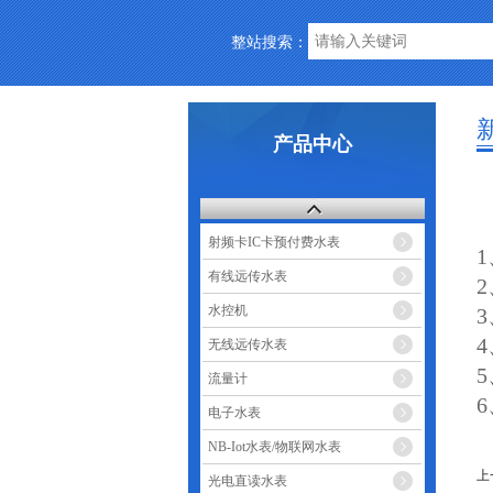
整站搜索：
产品中心
射频卡IC卡预付费水表
有线远传水表
水控机
无线远传水表
流量计
电子水表
NB-Iot水表/物联网水表
上
光电直读水表