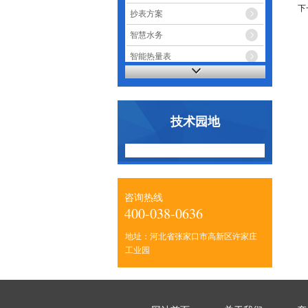
下
抄表方案
智慧水务
智能热量表
智能电表
技术园地
咨询热线
400-038-0636
地址：河北省张家口市高新区许家庄
工业园