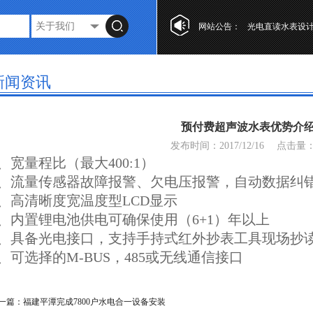
网站公告：
光电直读水表设
第十七届“工业自
复式水表的特点
新闻资讯
光电直读水表设
第十七届“工业自
预付费超声波水表优势介
复式水表的特点
发布时间：2017/12/16
点击量
1、宽量程比（最大400:1）
2、流量传感器故障报警、欠电压报警，自动数据纠
3、高清晰度宽温度型LCD显示
4、内置锂电池供电可确保使用（6+1）年以上
5、具备光电接口，支持手持式红外抄表工具现场抄
6、可选择的M-BUS，485或无线通信接口
一篇：
福建平潭完成7800户水电合一设备安装