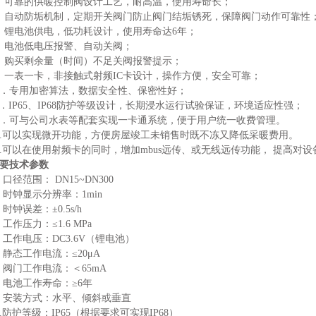
．可靠的供暖控制阀设计工艺，耐高温，使用寿命长；
．自动防垢机制，定期开关阀门防止阀门结垢锈死，保障阀门动作可靠性
．锂电池供电，低功耗设计，使用寿命达6年；
．电池
低电压报警、自动关阀
；
．购买剩余量（时间）不足关阀报警提示；
．一表一卡，非接触式射频IC卡设计，操作方便，安全可靠；
0．专用加密算法，数据安全性、保密性好；
1．IP65、IP68防护等级设计，长期浸水运行试验保证，环境适应性强；
2．可与公司水表等配套实现一卡通系统，便于用户统一收费管理。
3.可以实现微开功能，方便房屋竣工未销售时既不冻又降低采暖费用。
4.可以在使用射频卡的同时，增加mbus远传、或无线远传功能， 提高对
要技术参数
. 口径范围： DN15~DN
300
. 时钟显示分辨率：1min
. 时钟误差：±0.5s/h
. 工作压力：≤1.6 MPa
. 工作电压：DC3.6V（锂电池）
. 静态工作电流：≤20μA
. 阀门工作电流：＜65mA
. 电池工作寿命：≥6年
. 安装方式：水平、倾斜或垂直
.
防护等级：
IP65（根据要求可实现IP68）