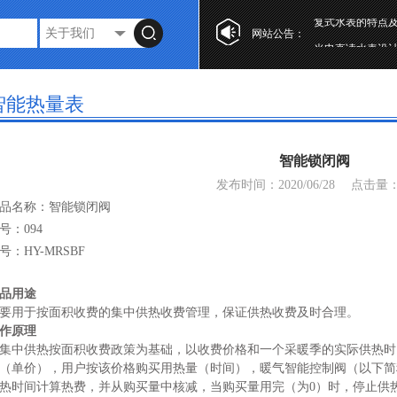
网站公告：
光电直读水表设
第十七届“工业自
复式水表的特点
智能热量表
光电直读水表设
第十七届“工业自
智能锁闭阀
复式水表的特点
发布时间：2020/06/28
点击量
品名称：智能锁闭阀
号：094
号：HY-MRSBF
品用途
要用于按面积收费的集中供热收费管理，保证供热收费及时合理。
作原理
集中供热按面积收费政策为基础，以收费价格和一个采暖季的实际供热时
（单价），用户按该价格购买用热量（时间），暖气智能控制阀（以下简
热时间计算热费，并从购买量中核减，当购买量用完（为
0）时，停止供