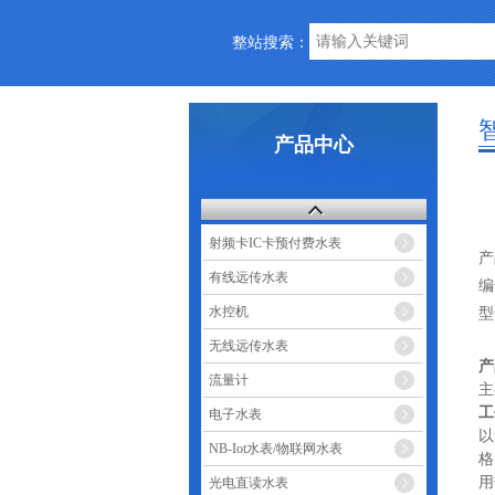
整站搜索：
产品中心
射频卡IC卡预付费水表
产
有线远传水表
编
水控机
型
无线远传水表
产
流量计
主
工
电子水表
以
NB-Iot水表/物联网水表
格
用
光电直读水表