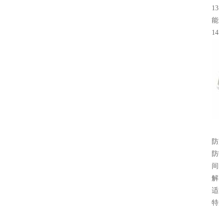
1
能
1
防
防
间
解
适
特