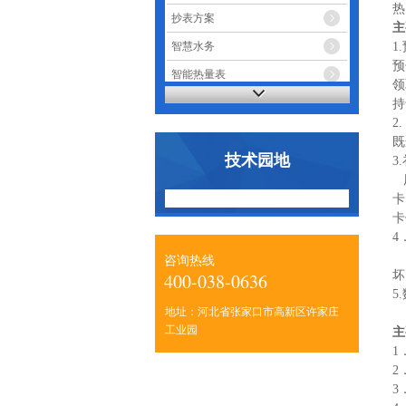
热
抄表方案
主
1
智慧水务
预
智能热量表
领
智能电表
持
2
既
技术园地
3
卡
卡
4
具
咨询热线
坏
400-038-0636
5
地址：河北省张家口市高新区许家庄
可
工业园
主
1
2
3