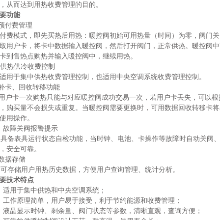
，从而达到用热收费管理的目的。
要功能
.预付费管理
付费模式，即先买热后用热：暖控阀初始可用热量（时间）为零，阀门关
取用户卡，将卡中数据输入暖控阀，然后打开阀门，正常供热。暖控阀中
卡到售热点购热并输入暖控阀中，继续用热。
. 供热供冷收费控制
适用于集中供热收费管理控制，也适用中央空调系统收费管理控制。
.补卡、回收转移功能
用户卡一次购热只能与对应暖控阀成功交易一次，若用户卡丢失，可以根
，购买量不会损失或重复。当暖控阀需要更换时，可用数据回收转移卡将
使用操作。
．故障关阀报警提示
备表具运行状态自检功能，当时钟、电池、卡操作等故障时自动关阀、
，安全可靠。
.数据存储
存储用户用热历史数据，方便用户查询管理、统计分析。
要技术特点
．适用于集中供热和中央空调系统；
．工作原理简单，用户易于接受，利于节约能源和收费管理；
．液晶显示时钟、剩余量、阀门状态等参数，清晰直观，查询方便；