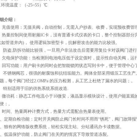
1.环境温度：（-25~55）℃
细介绍：
、充值使用：无值关阀，自动控制，无需入户抄表、收费，实现预收费管
、热量控制间使用射频IC卡，没有普通卡式仪表的卡口，整个控制器部分
比如管道井内)， 使用逻辑加密型卡，抗解密攻击的能力比较强。
、 防盗,防拆功能比较强，一旦用户非法攻击后需要用复位卡对该阀门进
、欠电保护功能：当检测到电池电压低于设定值时，提示性自动关阀，运
、回写功能：用户刷卡的同时会把智能锁闭状态写到卡中，便于管理中心
、 不锈钢阀芯，很强的耐腐蚀和抗结垢能力。阀体全部采用锻压工艺生产
题，每个阀门经过2.OMPa 的压力检测，从工艺上杜绝了漏水的问题；。
、 特别适用于旧的供热系统系统改造.
、微功耗：静态工作电流小于10微安，液晶显示模块设计，使用户能直观
便；。
、时间、热量两种计费方式，热量方式需配合热量表使用。
0、定期自检功能：定时开关阀防止阀门长时间不用而“锈死”，阀门故障
1、独有的网络版收费系统，轻松实现主站、分站通讯办卡读数据。
2、低温保护功能，防止阀门在关闭的情况下导致管道冻裂。