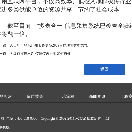
利用互联网平台，不仅高效率、低投入地解决跨行业
促进多类供能单位的资源共享，节约了社会成本。
截至目前，“多表合一”信息采集系统已覆盖全疆
字将翻一倍。
一篇：
2017年广省东广州市将更换20万台物联网智能燃气
一篇：
大动作接连不断 仪器仪表行业如何自处
返回
品展示
资质荣誉
工艺流程
新闻资讯
工程
0-038-0636 Copyright © 2002-2011 水表家 版权所有 ICP
手机版