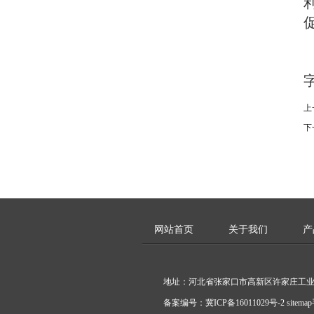
上
下
网站首页
关于我们
产
地址：河北省张家口市高新区许家庄工业园 电话：40
备案编号：
冀ICP备16011029号-2
sitemap