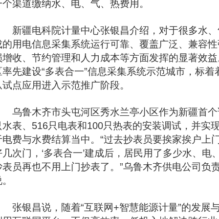
一个渠道缴纳水、电、气、热费用。
新疆电科院计量中心张银昌介绍，对于很多水、
成的用电信息采集系统运行可靠、覆盖广泛、兼容性
损增收、节约管理和人力成本等方面发挥的显著效益
区率先建设“多表合一”信息采集系统示范城市，标着
从试点应用进入示范推广阶段。
乌鲁木齐市头屯河区秀水兰亭小区作为新疆首个试
只水表、516只电表和100只热表的安装调试，并
于电费与水费结算当中。“过去抄表员要挨家挨户上
好几次门，‘多表合一’建成后，居民用了多少水、电
抄表员再也不用上门抄表了。”乌鲁木齐供电公司负
说。
张银昌说，随着“互联网+智慧能源计量”的发展与