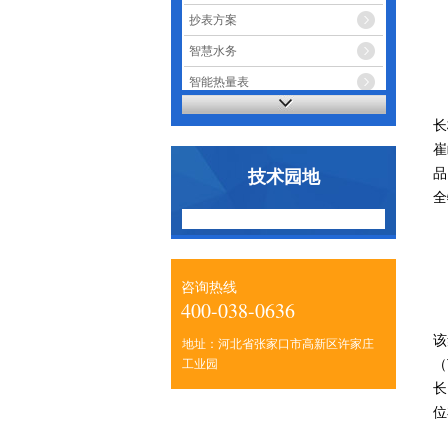
抄表方案
智慧水务
智能热量表
智能电表
长
崔
品
技术园地
全
咨询热线
400-038-0636
该
地址：河北省张家口市高新区许家庄
（
工业园
长
位