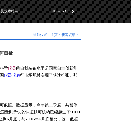
计及技术特点
2018-07-31
动化标准化”研讨会成
2018-06-01
及工作原理
2018-05-30
当前位置：
主页
>
新闻资讯
>
计及技术特点
2018-07-31
动化标准化”研讨会成
2018-06-01
何自处
及工作原理
2018-05-30
：
科学
仪器
的自我装备水平是国家自主创新能
国
仪器仪表
行市场规模实现了快速扩张。那
可数据。数据显示，今年第二季度，共暂停
国受到承认的认证认可机构已经超过了9000
止到6月底，与2016年6月底相比，这一数据