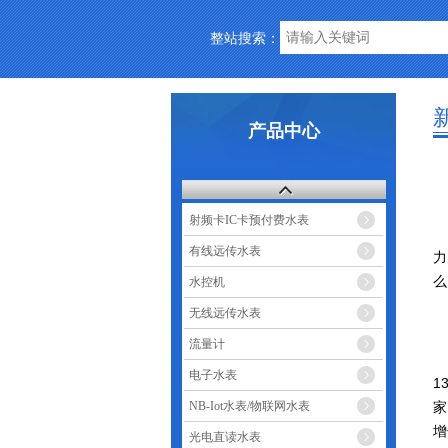
整站搜索：
产品中心
射频卡IC卡预付费水表
有线远传水表
力
么
水控机
无线远传水表
流量计
电子水表
1
家
NB-Iot水表/物联网水表
增
光电直读水表