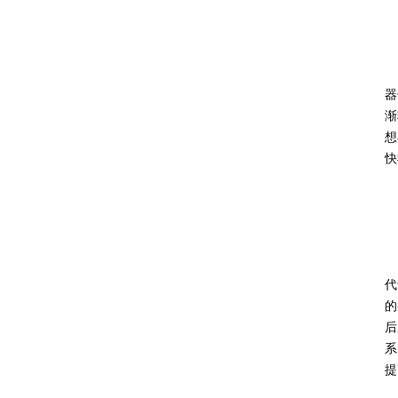
器
渐
想
快
代
的
后
系
提