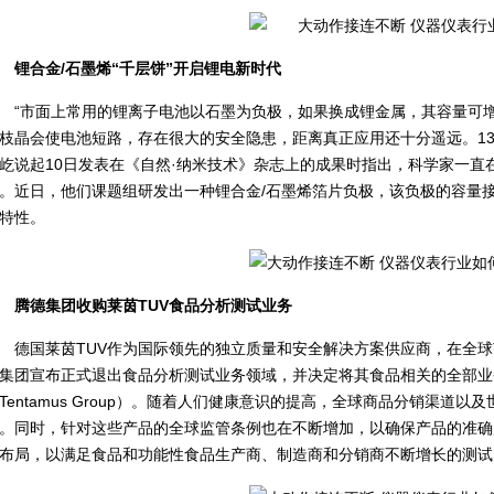
锂合金/石墨烯“千层饼”开启锂电新时代
“市面上常用的锂离子电池以石墨为负极，如果换成锂金属，其容量可
枝晶会使电池短路，存在很大的安全隐患，距离真正应用还十分遥远。1
屹说起10日发表在《自然·纳米技术》杂志上的成果时指出，科学家一直
。近日，他们课题组研发出一种锂合金/石墨烯箔片负极，该负极的容量
特性。
腾德集团收购莱茵TUV食品分析测试业务
德国莱茵TUV作为国际领先的独立质量和安全解决方案供应商，在全球
集团宣布正式退出食品分析测试业务领域，并决定将其食品相关的全部业
Tentamus Group）。随着人们健康意识的提高，全球商品分销渠道
。同时，针对这些产品的全球监管条例也在不断增加，以确保产品的准确
布局，以满足食品和功能性食品生产商、制造商和分销商不断增长的测试